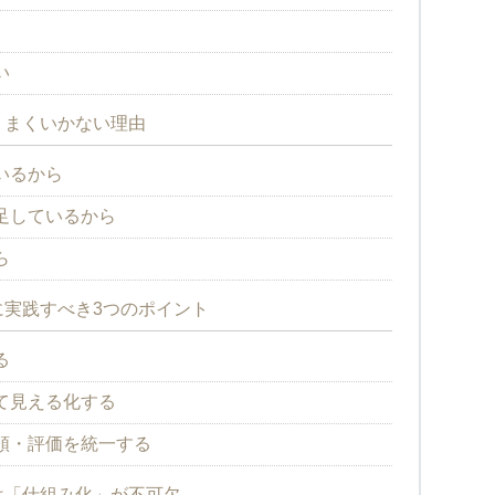
い
うまくいかない理由
いるから
足しているから
ら
実践すべき3つのポイント
る
て見える化する
順・評価を統一する
は「仕組み化」が不可欠