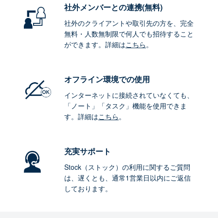
社外メンバーとの連携
(無料)
社外のクライアントや取引先の方を、完全
無料・人数無制限で何人でも招待すること
ができます。詳細は
こちら
。
オフライン環境
での使用
インターネットに接続されていなくても、
「ノート」「タスク」機能を使用できま
す。詳細は
こちら
。
充実サポート
Stock（ストック）の利用に関するご質問
は、遅くとも、通常1営業日以内にご返信
しております。