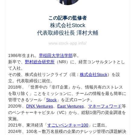
この記事の監修者
株式会社Stock
代表取締役社長 澤村大輔
www.stock-app.info/
1986年生まれ。
早稲田大学法学部
卒。
新卒で、
野村総合研究所
（NRI）に、経営コンサルタントとし
て入社。
その後、株式会社リンクライブ（現：
株式会社Stock
）を設
立。代表取締役に就任。
2018年、「世界中の『非IT企業』から、情報共有のストレス
を取り除く」ことをミッションに、チームの情報を最も簡単に
管理できるツール「
Stock
」を正式ローンチ。
2020年、
DNX Ventures
、
East Ventures
、
マネーフォワード
等
のベンチャーキャピタル（VC）から、総額1億円の資金調達を
実施。
2021年、東洋経済「
すごいベンチャー100
」に選出。
2024年、100名～数万名規模の企業のナレッジ管理の課題解決