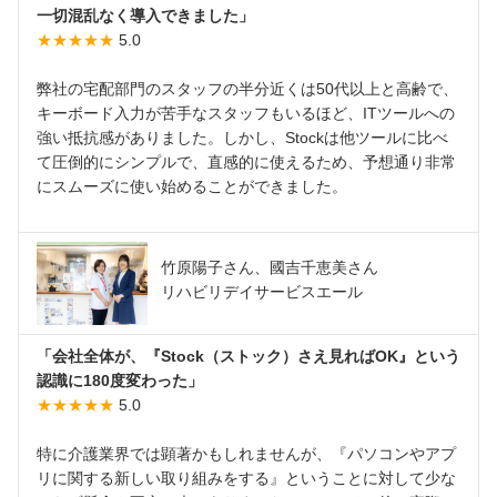
一切混乱なく導入できました」
★★★★★
5.0
弊社の宅配部門のスタッフの半分近くは50代以上と高齢で、
キーボード入力が苦手なスタッフもいるほど、ITツールへの
強い抵抗感がありました。しかし、Stockは他ツールに比べ
て圧倒的にシンプルで、直感的に使えるため、予想通り非常
にスムーズに使い始めることができました。
竹原陽子さん、國吉千恵美さん
リハビリデイサービスエール
「会社全体が、『Stock（ストック）さえ見ればOK』という
認識に180度変わった」
★★★★★
5.0
特に介護業界では顕著かもしれませんが、『パソコンやアプ
リに関する新しい取り組みをする』ということに対して少な