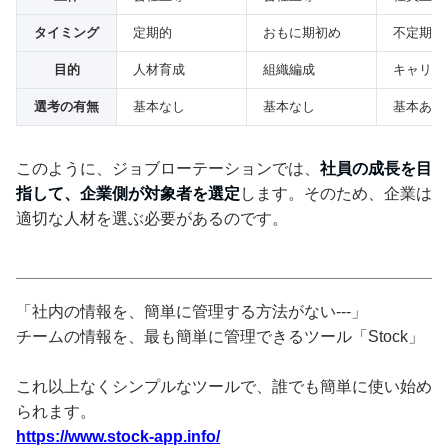
タイミング
定期的
おもに期初め
不定期
目的
人材育成
組織編成
キャリア
選考の有無
基本なし
基本なし
基本あり
このように、ジョブローテーションでは、
社員の成長を目
指して、企業側が対象者を選定
します。そのため、企業は
適切な人材を選ぶ必要があるのです。
「社内の情報を、簡単に管理する方法がない---」
チームの情報を、最も簡単に管理できるツール「Stock」
これ以上なくシンプルなツールで、誰でも簡単に使い始め
られます。
https://www.stock-app.info/