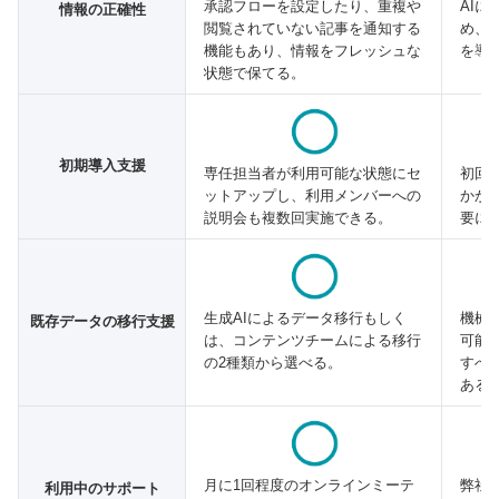
AI
承認フローを設定したり、重複や
情報の正確性
め、
閲覧されていない記事を通知する
を導
機能もあり、情報をフレッシュな
状態で保てる。
初期導入支援
初回
専任担当者が利用可能な状態にセ
かか
ットアップし、利用メンバーへの
要に
説明会も複数回実施できる。
機械
生成AIによるデータ移行もしく
既存データの移行支援
可能
は、コンテンツチームによる移行
すべ
の2種類から選べる。
ある
弊社
月に1回程度のオンラインミーテ
利用中のサポート