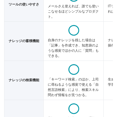
ツールの使いやすさ
IT
メールさえ使えれば、誰でも使い
れば
こなせるほどシンプルなプロダク
ト。
ナレ
自身のナレッジを残した場合は
ナレッジの蓄積機能
操作
「記事」を作成でき、知恵袋のよ
うな感覚でほかの人に「質問」も
できる。
「キーワード検索」のほか、上司
生成
ナレッジの検索機能
に尋ねるような感覚で使える「自
学習
然言語検索」により、検索スキル
問わず情報をが見つかる。