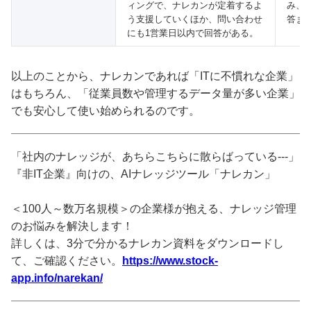
み、
ィングで、ナレカンが定着するよ
答ま
う支援していくほか、問い合わせ
にも1営業日以内で回答がある。
以上のことから、ナレカンであれば「ITに不慣れな企業」
はもちろん、「従業員数や管理するデータ量が多い企業」
でも安心して使い始められるのです。
「社内のナレッジが、あちらこちらに散らばっている---」
『非IT企業』向けの、AIナレッジツール「ナレカン」
＜100人～数万名規模＞の企業様が抱える、ナレッジ管理
のお悩みを解決します！
詳しくは、3分で分かるナレカン資料をダウンロードし
て、ご確認ください。
https://www.stock-
app.info/narekan/