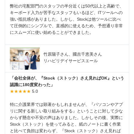
弊社の宅配部門のスタッフの半分近くは50代以上と高齢で、
キーボード入力が苦手なスタッフもいるほど、ITツールへの
強い抵抗感がありました。しかし、Stockは他ツールに比べ
て圧倒的にシンプルで、直感的に使えるため、予想通り非常
にスムーズに使い始めることができました。
竹原陽子さん、國吉千恵美さん
リハビリデイサービスエール
「会社全体が、『Stock（ストック）さえ見ればOK』という
認識に180度変わった」
★★★★★
5.0
特に介護業界では顕著かもしれませんが、『パソコンやアプ
リに関する新しい取り組みをする』ということに対して少な
からず懸念や不安の声はありました。しかしその後、実際に
Stock（ストック）を使ってみると、紙のノートに書く作業
と比べて負担は変わらず、『Stock（ストック）さえ見れば