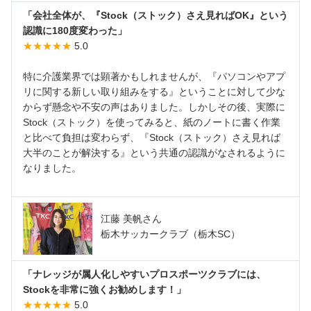
「会社全体が、『Stock（ストック）さえ見ればOK』という
認識に180度変わった」
★★★★★
5.0
特に介護業界では顕著かもしれませんが、『パソコンやアプ
リに関する新しい取り組みをする』ということに対して少な
からず懸念や不安の声はありました。しかしその後、実際に
Stock（ストック）を使ってみると、紙のノートに書く作業
と比べて負担は変わらず、『Stock（ストック）さえ見れば
大半のことが解決する』という共通の認識がなされるように
なりました。
江藤 美帆さん
栃木サッカークラブ（栃木SC）
「ナレッジが属人化しやすいプロスポーツクラブには、
Stockを非常に強くお勧めします！」
★★★★★
5.0