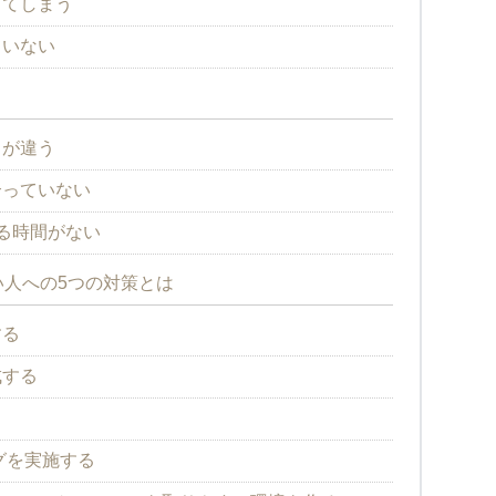
してしまう
ていない
とが違う
合っていない
る時間がない
人への5つの対策とは
する
成する
ングを実施する