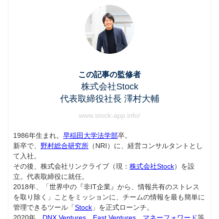
この記事の監修者
株式会社Stock
代表取締役社長 澤村大輔
www.stock-app.info/
1986年生まれ。
早稲田大学法学部
卒。
新卒で、
野村総合研究所
（NRI）に、経営コンサルタントとし
て入社。
その後、株式会社リンクライブ（現：
株式会社Stock
）を設
立。代表取締役に就任。
2018年、「世界中の『非IT企業』から、情報共有のストレス
を取り除く」ことをミッションに、チームの情報を最も簡単に
管理できるツール「
Stock
」を正式ローンチ。
2020年、
DNX Ventures
、
East Ventures
、
マネーフォワード
等