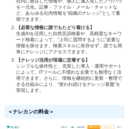
社内に散在した情報や、個人に属人化したノウハウ
を一元化。記事・ファイル・メール・チャットな
ど、あらゆる社内情報を“組織のナレッジ”として蓄
積できます。
【必要な情報に誰でもたどり着ける】
生成AIを活用した自然言語検索や、高精度なキーワ
ード検索によって、“上司に質問するように”必要な
情報を探せます。検索スキルに依存せず、誰でも簡
単にナレッジにアクセスできます。
【ナレッジ活用が現場に定着する】
シンプルな操作性と、充実した導入・運用サポート
によって、ITツールに不慣れな企業でも無理なく活
用できます。さらに、情報を継続的に更新・整理で
きる仕組みにより、“使われ続けるナレッジ基盤”を
実現します。
＜ナレカンの料金＞