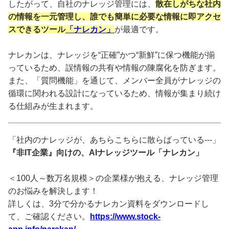
したがって、自社のナレッジ管理には、
散在しがちな社内
の情報を一元管理し、誰でも簡単に必要な情報に即アクセ
スできるツール
「ナレカン」
が最適です。
ナレカンは、ナレッジを“正確”かつ“新鮮”に保つ機能が揃
っているため、誤情報の共有や情報の陳腐化を防ぎます。
また、「質問機能」を通じて、メンバー全員がナレッジの
循環に関われる設計になっているため、情報が集まり続け
る仕組みが生まれます。
「社内のナレッジが、あちらこちらに散らばっている---」
『非IT企業』向けの、AIナレッジツール「ナレカン」
＜100人～数万名規模＞の企業様が抱える、ナレッジ管理
のお悩みを解決します！
詳しくは、3分で分かるナレカン資料をダウンロードし
て、ご確認ください。
https://www.stock-