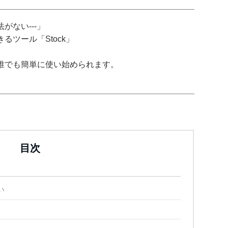
がない---」
ツール「Stock」
誰でも簡単に使い始められます。
目次
い