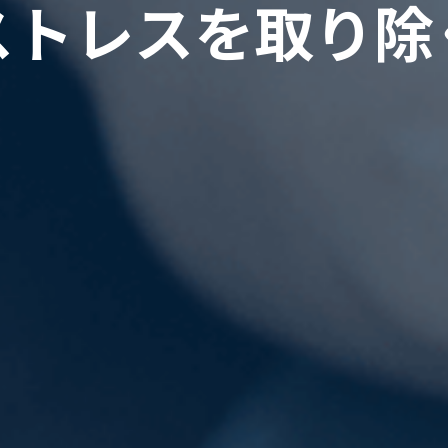
ス
ト
レ
ス
を
取
り
除