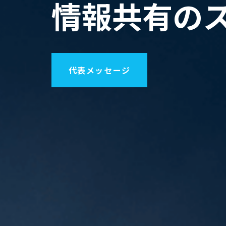
情
報
共
有
の
代表メッセージ