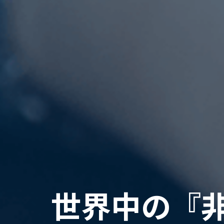
世
界
中
の
『