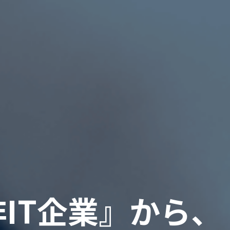
非
I
T
企
業
』
か
ら
、