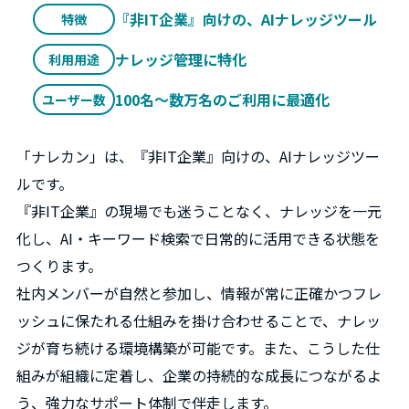
『非IT企業』向けの、AIナレッジツール
特徴
ナレッジ管理に特化
利用用途
100名～数万名のご利用に最適化
ユーザー数
「ナレカン」は、『⾮IT企業』向けの、AIナレッジツー
ルです。
『⾮IT企業』の現場でも迷うことなく、ナレッジを⼀元
化し、AI・キーワード検索で⽇常的に活⽤できる状態を
つくります。
社内メンバーが⾃然と参加し、情報が常に正確かつフレ
ッシュに保たれる仕組みを掛け合わせることで、ナレッ
ジが育ち続ける環境構築が可能です。また、こうした仕
組みが組織に定着し、企業の持続的な成⻑につながるよ
う、強⼒なサポート体制で伴⾛します。