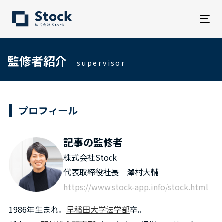
Tog
nav
監修者紹介
supervisor
プロフィール
記事の監修者
株式会社Stock
代表取締役社長 澤村大輔
https://www.stock-app.info/stock.html
1986年生まれ。
早稲田大学法学部
卒。