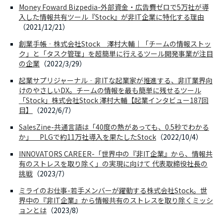
Money Foward Bizpedia-外部資金・広告費ゼロで5万社が導
入した情報共有ツール『Stock』が非IT企業に特化する理由
（2021/12/21）
創業手帳‐株式会社Stock 澤村大輔｜「チームの情報ストッ
ク」と「タスク管理」を超簡単に行えるツール開発事業が注目
の企業
（2022/3/29）
起業サプリジャーナル‐非ITな起業家が推進する、非IT業界向
けのやさしいDX。チームの情報を最も簡単に残せるツール
「Stock」株式会社Stock 澤村大輔【起業インタビュー187回
目】
（2022/6/7）
SalesZine-共通言語は「40度の熱があっても、0.5秒でわかる
か」 PLGで約11万社導入を果たしたStock
（2022/10/4）
INNOVATORS CAREER-「世界中の『非IT企業』から、情報共
有のストレスを取り除く」の実現に向けて 代表取締役社長の
挑戦
（2023/7）
ミライのお仕事-若手メンバーが躍動する株式会社Stock。世
界中の『非IT企業』から情報共有のストレスを取り除くミッシ
ョンとは
（2023/8）