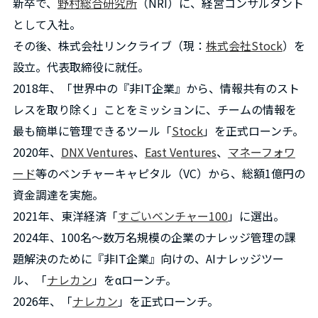
新卒で、
野村総合研究所
（NRI）に、経営コンサルタント
として入社。
その後、株式会社リンクライブ（現：
株式会社Stock
）を
設立。代表取締役に就任。
2018年、「世界中の『非IT企業』から、情報共有のスト
レスを取り除く」ことをミッションに、チームの情報を
最も簡単に管理できるツール「
Stock
」を正式ローンチ。
2020年、
DNX Ventures
、
East Ventures
、
マネーフォワ
ード
等のベンチャーキャピタル（VC）から、総額1億円の
資金調達を実施。
2021年、東洋経済「
すごいベンチャー100
」に選出。
2024年、100名～数万名規模の企業のナレッジ管理の課
題解決のために『非IT企業』向けの、AIナレッジツー
ル、「
ナレカン
」をαローンチ。
2026年、「
ナレカン
」を正式ローンチ。