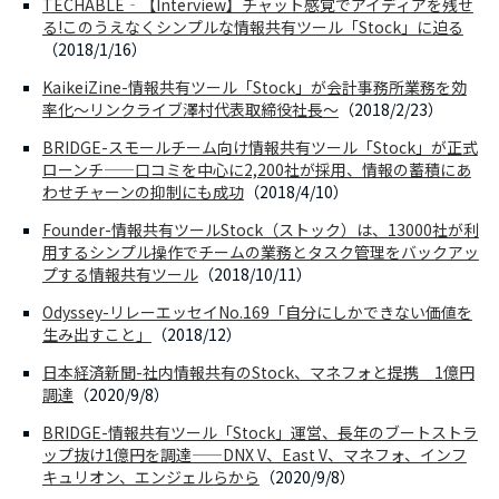
TECHABLE‐【Interview】チャット感覚でアイディアを残せ
る!このうえなくシンプルな情報共有ツール「Stock」に迫る
（2018/1/16）
KaikeiZine-情報共有ツール「Stock」が会計事務所業務を効
率化～リンクライブ澤村代表取締役社長～
（2018/2/23）
BRIDGE-スモールチーム向け情報共有ツール「Stock」が正式
ローンチ——口コミを中心に2,200社が採用、情報の蓄積にあ
わせチャーンの抑制にも成功
（2018/4/10）
Founder-情報共有ツールStock（ストック）は、13000社が利
用するシンプル操作でチームの業務とタスク管理をバックアッ
プする情報共有ツール
（2018/10/11）
Odyssey-リレーエッセイNo.169「自分にしかできない価値を
生み出すこと」
（2018/12）
日本経済新聞-社内情報共有のStock、マネフォと提携 1億円
調達
（2020/9/8）
BRIDGE-情報共有ツール「Stock」運営、長年のブートストラ
ップ抜け1億円を調達——DNX V、East V、マネフォ、インフ
キュリオン、エンジェルらから
（2020/9/8）