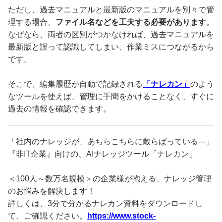
ただし、過去マニュアルと最新版のマニュアルを別々で管
理する場合、
ファイル名などを工夫する必要があります
。
なぜなら、両者の区別がつかなければ、過去マニュアルを
最新版と誤って認識してしまい、作業ミスにつながるから
です。
そこで、編集履歴が自動で記録される
「ナレカン」
のよう
なツールを使えば、管理に手間をかけることなく、すぐに
過去の情報を確認できます。
「社内のナレッジが、あちらこちらに散らばっている---」
『非IT企業』向けの、AIナレッジツール「ナレカン」
＜100人～数万名規模＞の企業様が抱える、ナレッジ管理
のお悩みを解決します！
詳しくは、3分で分かるナレカン資料をダウンロードし
て、ご確認ください。
https://www.stock-