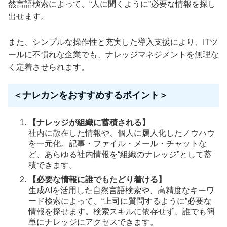
然言語検索によって、“人に聞くように”必要な情報を探し
出せます。
また、シンプルな操作性と充実した導入支援により、ITツ
ールに不慣れな企業でも、ナレッジマネジメントを無理な
く定着させられます。
＜ナレカンをおすすめするポイント＞
【ナレッジが組織に蓄積される】
社内に散在した情報や、個人に属人化したノウハウ
を一元化。記事・ファイル・メール・チャットな
ど、あらゆる社内情報を“組織のナレッジ”として蓄
積できます。
【必要な情報に誰でもたどり着ける】
生成AIを活用した自然言語検索や、高精度なキーワ
ード検索によって、“上司に質問するように”必要な
情報を探せます。検索スキルに依存せず、誰でも簡
単にナレッジにアクセスできます。