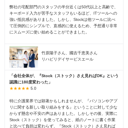
弊社の宅配部門のスタッフの半分近くは50代以上と高齢で、
キーボード入力が苦手なスタッフもいるほど、ITツールへの
強い抵抗感がありました。しかし、Stockは他ツールに比べ
て圧倒的にシンプルで、直感的に使えるため、予想通り非常
にスムーズに使い始めることができました。
竹原陽子さん、國吉千恵美さん
リハビリデイサービスエール
「会社全体が、『Stock（ストック）さえ見ればOK』という
認識に180度変わった」
★★★★★
5.0
特に介護業界では顕著かもしれませんが、『パソコンやアプ
リに関する新しい取り組みをする』ということに対して少な
からず懸念や不安の声はありました。しかしその後、実際に
Stock（ストック）を使ってみると、紙のノートに書く作業
と比べて負担は変わらず、『Stock（ストック）さえ見れば