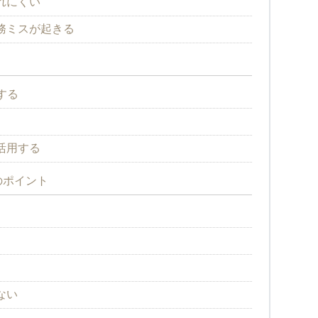
れにくい
務ミスが起きる
する
活用する
のポイント
ない