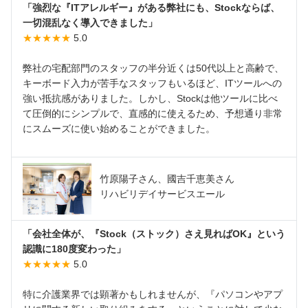
「強烈な『ITアレルギー』がある弊社にも、Stockならば、
一切混乱なく導入できました」
★★★★★
5.0
弊社の宅配部門のスタッフの半分近くは50代以上と高齢で、
キーボード入力が苦手なスタッフもいるほど、ITツールへの
強い抵抗感がありました。しかし、Stockは他ツールに比べ
て圧倒的にシンプルで、直感的に使えるため、予想通り非常
にスムーズに使い始めることができました。
竹原陽子さん、國吉千恵美さん
リハビリデイサービスエール
「会社全体が、『Stock（ストック）さえ見ればOK』という
認識に180度変わった」
★★★★★
5.0
特に介護業界では顕著かもしれませんが、『パソコンやアプ