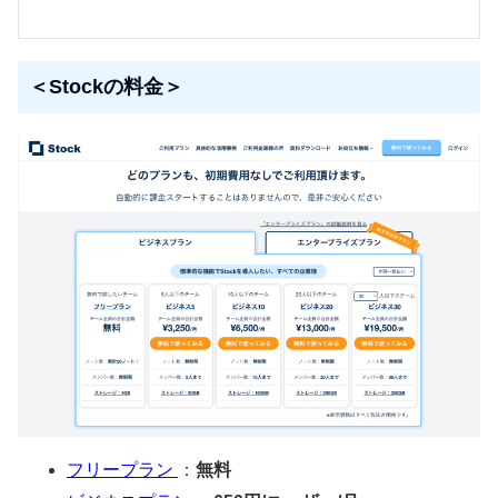
＜Stockの料金＞
フリープラン
：
無料