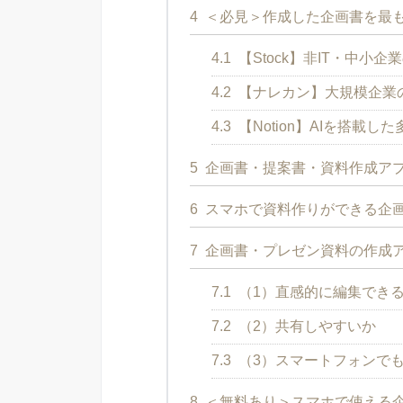
4
＜必見＞作成した企画書を最
4.1
【Stock】非IT・中
4.2
【ナレカン】大規模企業
4.3
【Notion】AIを搭載
5
企画書・提案書・資料作成アプ
6
スマホで資料作りができる企
7
企画書・プレゼン資料の作成ア
7.1
（1）直感的に編集でき
7.2
（2）共有しやすいか
7.3
（3）スマートフォンで
8
＜無料あり＞スマホで使える企