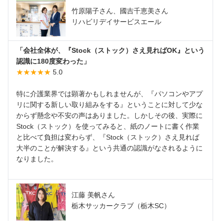
竹原陽子さん、國吉千恵美さん
リハビリデイサービスエール
「会社全体が、『Stock（ストック）さえ見ればOK』という
認識に180度変わった」
★★★★★
5.0
特に介護業界では顕著かもしれませんが、『パソコンやアプ
リに関する新しい取り組みをする』ということに対して少な
からず懸念や不安の声はありました。しかしその後、実際に
Stock（ストック）を使ってみると、紙のノートに書く作業
と比べて負担は変わらず、『Stock（ストック）さえ見れば
大半のことが解決する』という共通の認識がなされるように
なりました。
江藤 美帆さん
栃木サッカークラブ（栃木SC）