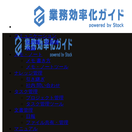
コミュニケーション
社内報・回覧版
会議
メモ・ノート
メモ 書き方
メモ・ノートツール
ナレッジ管理
引き継ぎ
社内 問い合わせ
タスク管理
プロジェクト管理
タスク管理ツール
文書管理
日報
ファイル共有・管理
マニュアル