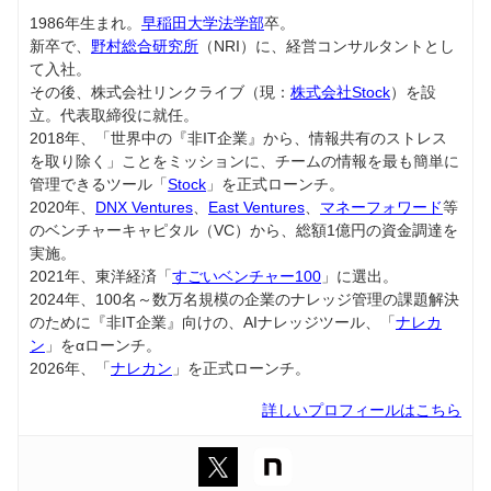
1986年生まれ。
早稲田大学法学部
卒。
新卒で、
野村総合研究所
（NRI）に、経営コンサルタントとし
て入社。
その後、株式会社リンクライブ（現：
株式会社Stock
）を設
立。代表取締役に就任。
2018年、「世界中の『非IT企業』から、情報共有のストレス
を取り除く」ことをミッションに、チームの情報を最も簡単に
管理できるツール「
Stock
」を正式ローンチ。
2020年、
DNX Ventures
、
East Ventures
、
マネーフォワード
等
のベンチャーキャピタル（VC）から、総額1億円の資金調達を
実施。
2021年、東洋経済「
すごいベンチャー100
」に選出。
2024年、100名～数万名規模の企業のナレッジ管理の課題解決
のために『非IT企業』向けの、AIナレッジツール、「
ナレカ
ン
」をαローンチ。
2026年、「
ナレカン
」を正式ローンチ。
詳しいプロフィールはこちら