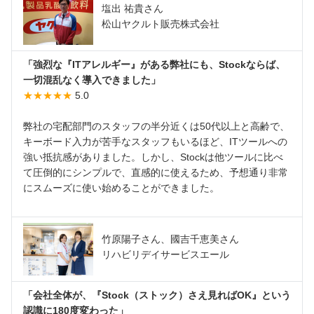
塩出 祐貴さん
松山ヤクルト販売株式会社
「強烈な『ITアレルギー』がある弊社にも、Stockならば、
一切混乱なく導入できました」
★★★★★
5.0
弊社の宅配部門のスタッフの半分近くは50代以上と高齢で、
キーボード入力が苦手なスタッフもいるほど、ITツールへの
強い抵抗感がありました。しかし、Stockは他ツールに比べ
て圧倒的にシンプルで、直感的に使えるため、予想通り非常
にスムーズに使い始めることができました。
竹原陽子さん、國吉千恵美さん
リハビリデイサービスエール
「会社全体が、『Stock（ストック）さえ見ればOK』という
認識に180度変わった」