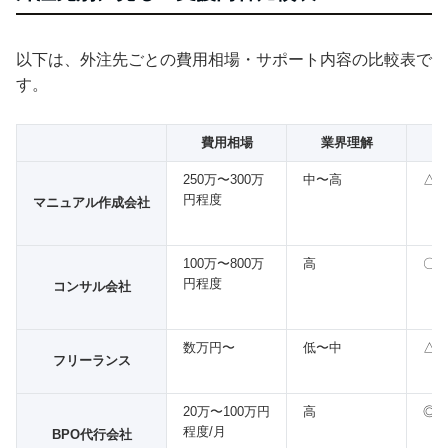
以下は、外注先ごとの費用相場・サポート内容の比較表で
す。
費用相場
業界理解
内
250万〜300万
中〜高
△
円程度
マニュアル作成会社
100万〜800万
高
〇
円程度
コンサル会社
数万円〜
低〜中
△
フリーランス
20万〜100万円
高
◎
程度/月
BPO代行会社