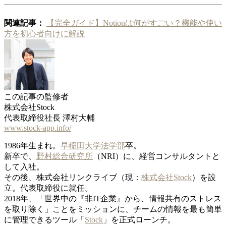
関連記事：
【完全ガイド】Notionは何がすごい？機能や使い
方を初心者向けに解説
この記事の監修者
株式会社Stock
代表取締役社長 澤村大輔
www.stock-app.info/
1986年生まれ。
早稲田大学法学部
卒。
新卒で、
野村総合研究所
（NRI）に、経営コンサルタントと
して入社。
その後、株式会社リンクライブ（現：
株式会社Stock
）を設
立。代表取締役に就任。
2018年、「世界中の『非IT企業』から、情報共有のストレス
を取り除く」ことをミッションに、チームの情報を最も簡単
に管理できるツール「
Stock
」を正式ローンチ。