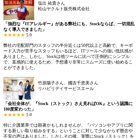
塩出 祐貴さん
松山ヤクルト販売株式会社
「強烈な『ITアレルギー』がある弊社にも、Stockならば、一切混乱
なく導入できました」
★★★★★
5.0
弊社の宅配部門のスタッフの半分近くは50代以上と高齢で、キーボ
ード入力が苦手なスタッフもいるほど、ITツールへの強い抵抗感が
ありました。しかし、Stockは他ツールに比べて圧倒的にシンプル
で、直感的に使えるため、予想通り非常にスムーズに使い始めるこ
とができました。
竹原陽子さん、國吉千恵美さん
リハビリデイサービスエール
「会社全体が、『Stock（ストック）さえ見ればOK』という認識に
180度変わった」
★★★★★
5.0
特に介護業界では顕著かもしれませんが、『パソコンやアプリに関
する新しい取り組みをする』ということに対して少なからず懸念や
不安の声はありました。しかしその後、実際にStock（ストック）を