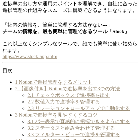
進捗率の出し方や運用のポイントを理解でき、自社に合った
進捗管理の仕組みをスムーズに構築できるようになります。
「社内の情報を、簡単に管理する方法がない---」
チームの情報を、最も簡単に管理できるツール「Stock」
これ以上なくシンプルなツールで、誰でも簡単に使い始めら
れます。
https://www.stock-app.info/
目次
1
Notionで進捗管理をするメリット
2
【画像付き】Notionで進捗率を出す3つの方法
2.1
チェックボックスで進捗率を出す
2.2
数値入力で進捗率を管理する
2.3
リレーション＋ロールアップで自動化する
3
Notionで進捗率を見やすくするコツ
3.1
バー表示で直感的に把握できるようにする
3.2
ステータスと組み合わせて管理する
3.3
フィルター・ビューで進捗を管理する