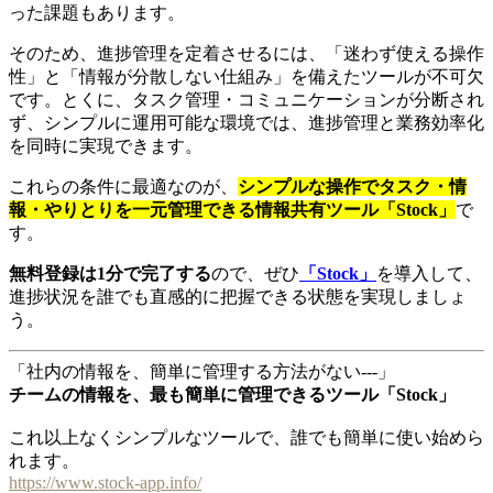
った課題もあります。
そのため、進捗管理を定着させるには、「迷わず使える操作
性」と「情報が分散しない仕組み」を備えたツールが不可欠
です。とくに、タスク管理・コミュニケーションが分断され
ず、シンプルに運用可能な環境では、進捗管理と業務効率化
を同時に実現できます。
これらの条件に最適なのが、
シンプルな操作でタスク・情
報・やりとりを一元管理できる情報共有ツール「Stock」
で
す。
無料登録は1分で完了する
ので、ぜひ
「Stock」
を導入して、
進捗状況を誰でも直感的に把握できる状態を実現しましょ
う。
「社内の情報を、簡単に管理する方法がない---」
チームの情報を、最も簡単に管理できるツール「Stock」
これ以上なくシンプルなツールで、誰でも簡単に使い始めら
れます。
https://www.stock-app.info/