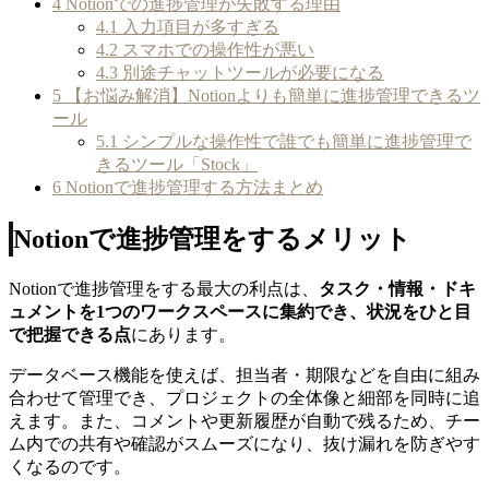
4
Notionでの進捗管理が失敗する理由
4.1
入力項目が多すぎる
4.2
スマホでの操作性が悪い
4.3
別途チャットツールが必要になる
5
【お悩み解消】Notionよりも簡単に進捗管理できるツ
ール
5.1
シンプルな操作性で誰でも簡単に進捗管理で
きるツール「Stock」
6
Notionで進捗管理する方法まとめ
Notionで進捗管理をするメリット
Notionで進捗管理をする最大の利点は、
タスク・情報・ドキ
ュメントを1つのワークスペースに集約でき、状況をひと目
で把握できる点
にあります。
データベース機能を使えば、担当者・期限などを自由に組み
合わせて管理でき、プロジェクトの全体像と細部を同時に追
えます。また、コメントや更新履歴が自動で残るため、チー
ム内での共有や確認がスムーズになり、抜け漏れを防ぎやす
くなるのです。