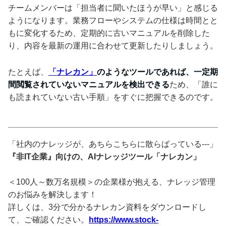
チームメンバーは「担当者に聞いたほうが早い」と感じる
ようになります。業務フローやシステムの仕様は時間とと
もに変化するため、定期的に古いマニュアルを削除した
り、内容を最新の運用に合わせて更新したりしましょう。
たとえば、
「ナレカン」
のようなツールであれば、一定期
間閲覧されていないマニュアルを検出できる
ため、「誰に
も読まれていない古い手順」をすぐに把握できるのです。
「社内のナレッジが、あちらこちらに散らばっている---」
『非IT企業』向けの、AIナレッジツール「ナレカン」
＜100人～数万名規模＞の企業様が抱える、ナレッジ管理
のお悩みを解決します！
詳しくは、3分で分かるナレカン資料をダウンロードし
て、ご確認ください。
https://www.stock-