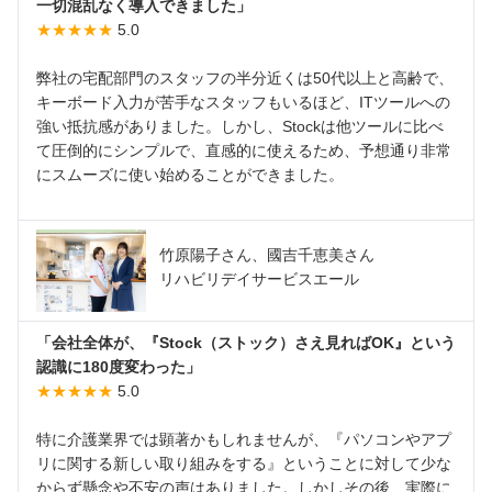
一切混乱なく導入できました」
★★★★★
5.0
弊社の宅配部門のスタッフの半分近くは50代以上と高齢で、
キーボード入力が苦手なスタッフもいるほど、ITツールへの
強い抵抗感がありました。しかし、Stockは他ツールに比べ
て圧倒的にシンプルで、直感的に使えるため、予想通り非常
にスムーズに使い始めることができました。
竹原陽子さん、國吉千恵美さん
リハビリデイサービスエール
「会社全体が、『Stock（ストック）さえ見ればOK』という
認識に180度変わった」
★★★★★
5.0
特に介護業界では顕著かもしれませんが、『パソコンやアプ
リに関する新しい取り組みをする』ということに対して少な
からず懸念や不安の声はありました。しかしその後、実際に