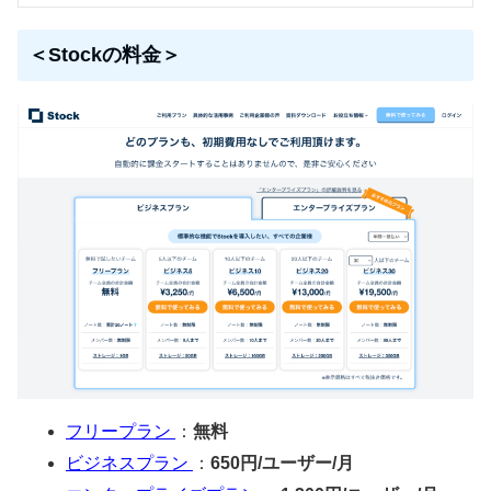
＜Stockの料金＞
フリープラン
：
無料
ビジネスプラン
：
650円/ユーザー/月