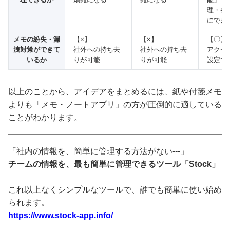
理・参
にでき
メモの紛失・漏
【×】
【×】
【〇】
洩対策ができて
社外への持ち去
社外への持ち去
アクセ
いるか
りが可能
りが可能
設定で
以上のことから、アイデアをまとめるには、紙や付箋メモ
よりも「メモ・ノートアプリ」の方が圧倒的に適している
ことがわかります。
「社内の情報を、簡単に管理する方法がない---」
チームの情報を、最も簡単に管理できるツール「Stock」
これ以上なくシンプルなツールで、誰でも簡単に使い始め
られます。
https://www.stock-app.info/