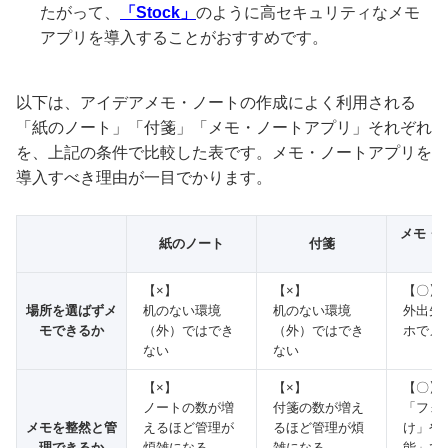
たがって、
「Stock」
のように高セキュリティなメモ
アプリを導入することがおすすめです。
以下は、アイデアメモ・ノートの作成によく利用される
「紙のノート」「付箋」「メモ・ノートアプリ」それぞれ
を、上記の条件で比較した表です。メモ・ノートアプリを
導入すべき理由が一目でかります。
メモ・
紙のノート
付箋
【×】
【×】
【〇】
場所を選ばずメ
机のない環境
机のない環境
外出先
モできるか
（外）ではでき
（外）ではでき
ホでメ
ない
ない
【×】
【×】
【〇】
ノートの数が増
付箋の数が増え
「フォ
メモを整然と管
えるほど管理が
るほど管理が煩
け」や
理できるか
煩雑になる
雑になる
能」で