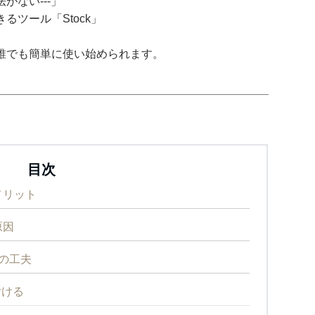
がない---」
ツール「Stock」
誰でも簡単に使い始められます。
目次
メリット
原因
の工夫
付ける