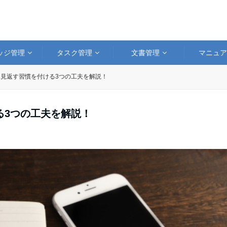
ッジ管理
タスク管理
文書管理
マニュ
見返す習慣を付ける3つの工夫を解説！
る3つの工夫を解説！