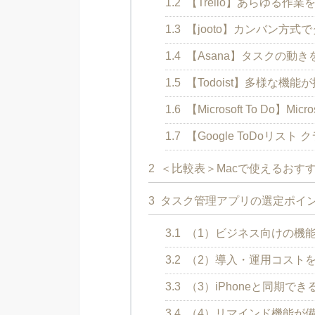
1.2
【Trello】あらゆる作
1.3
【jooto】カンバン方
1.4
【Asana】タスクの動
1.5
【Todoist】多様な機
1.6
【Microsoft To Do】
1.7
【Google ToDoリ
2
＜比較表＞Macで使えるおす
3
タスク管理アプリの選定ポイン
3.1
（1）ビジネス向けの機
3.2
（2）導入・運用コスト
3.3
（3）iPhoneと同期でき
3.4
（4）リマインド機能が