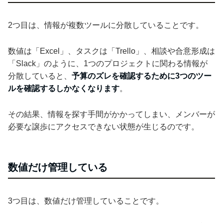
2つ目は、情報が複数ツールに分散していることです。
数値は「Excel」、タスクは「Trello」、相談や合意形成は
「Slack」のように、1つのプロジェクトに関わる情報が
分散していると、
予算のズレを確認するために3つのツー
ルを確認するしかなくなります
。
その結果、情報を探す手間がかかってしまい、メンバーが
必要な譲歩にアクセスできない状態が生じるのです。
数値だけ管理している
3つ目は、数値だけ管理していることです。