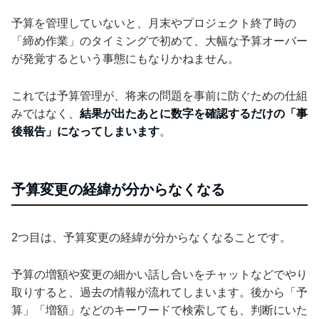
予算を管理していないと、月末やプロジェクト終了時の
「締め作業」のタイミングで初めて、大幅な予算オーバー
が発覚するという事態にもなりかねません。
これでは予算管理が、将来の問題を事前に防ぐための仕組
みではなく、
結果が出たあとに数字を確認するだけの「事
後報告」になってしまいます
。
予算変更の経緯が分からなくなる
2つ目は、予算変更の経緯が分からなくなることです。
予算の増額や変更の細かい話し合いをチャットなどでやり
取りすると、過去の情報が流れてしまいます。後から「予
算」「増額」などのキーワードで検索しても、判断にいた