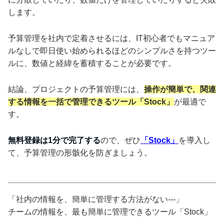
します。
予算管理を社内で定着させるには、IT初心者でもマニュア
ルなしで即日使い始められるほどのシンプルさを持つツー
ルに、数値と経緯を蓄積することが必要です。
結論、プロジェクトの予算管理には、
操作が簡単で、関連
する情報を一括で管理できるツール「Stock」
が最適で
す。
無料登録は1分で完了する
ので、ぜひ
「Stock」
を導入し
て、予算管理の形骸化を防ぎましょう。
「社内の情報を、簡単に管理する方法がない---」
チームの情報を、最も簡単に管理できるツール「Stock」