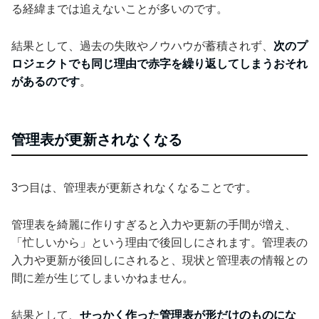
る経緯までは追えないことが多いのです。
結果として、過去の失敗やノウハウが蓄積されず、
次のプ
ロジェクトでも同じ理由で赤字を繰り返してしまうおそれ
があるのです
。
管理表が更新されなくなる
3つ目は、管理表が更新されなくなることです。
管理表を綺麗に作りすぎると入力や更新の手間が増え、
「忙しいから」という理由で後回しにされます。管理表の
入力や更新が後回しにされると、現状と管理表の情報との
間に差が生じてしまいかねません。
結果として、
せっかく作った管理表が形だけのものにな