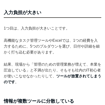
入力負担が大きい
1つ目は、入力負担が大きいことです。
高機能なタスク管理ツールやExcelでは、1つの経費を入
力するために、5つのプルダウンを選び、日付や詳細を細
かく打ち込む必要があります。
結果、現場から「管理のための管理業務が増えて、本業を
圧迫している」と不満が出たり、そもそも社内のIT初心者
が使いこなせなかったりして、
ツールが放置されてしまう
のです
。
情報が複数ツールに分散している