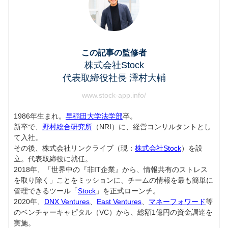
この記事の監修者
株式会社Stock
代表取締役社長 澤村大輔
www.stock-app.info/
1986年生まれ。
早稲田大学法学部
卒。
新卒で、
野村総合研究所
（NRI）に、経営コンサルタントとし
て入社。
その後、株式会社リンクライブ（現：
株式会社Stock
）を設
立。代表取締役に就任。
2018年、「世界中の『非IT企業』から、情報共有のストレス
を取り除く」ことをミッションに、チームの情報を最も簡単に
管理できるツール「
Stock
」を正式ローンチ。
2020年、
DNX Ventures
、
East Ventures
、
マネーフォワード
等
のベンチャーキャピタル（VC）から、総額1億円の資金調達を
実施。