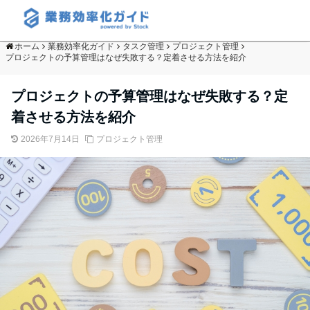
ホーム
業務効率化ガイド
タスク管理
プロジェクト管理
プロジェクトの予算管理はなぜ失敗する？定着させる方法を紹介
プロジェクトの予算管理はなぜ失敗する？定
着させる方法を紹介
2026年7月14日
プロジェクト管理