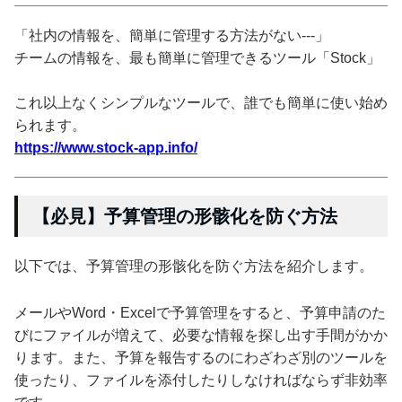
「社内の情報を、簡単に管理する方法がない---」
チームの情報を、最も簡単に管理できるツール「Stock」
これ以上なくシンプルなツールで、誰でも簡単に使い始め
られます。
https://www.stock-app.info/
【必見】予算管理の形骸化を防ぐ方法
以下では、予算管理の形骸化を防ぐ方法を紹介します。
メールやWord・Excelで予算管理をすると、予算申請のた
びにファイルが増えて、必要な情報を探し出す手間がかか
ります。また、予算を報告するのにわざわざ別のツールを
使ったり、ファイルを添付したりしなければならず非効率