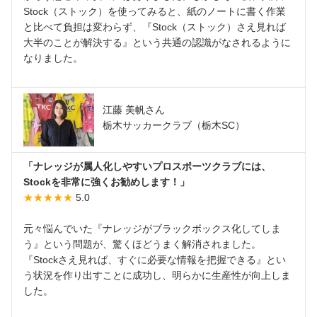
Stock（ストック）を使ってみると、紙のノートに書く作業
と比べて負担は変わらず、『Stock（ストック）さえ見れば
大半のことが解決する』という共通の認識がなされるように
なりました。
江藤 美帆さん
栃木サッカークラブ（栃木SC）
「ナレッジが属人化しやすいプロスポーツクラブには、
Stockを非常に強くお勧めします！」
★★★★★
5.0
元々悩んでいた『ナレッジがブラックボックス化してしま
う』という問題が、驚くほどうまく解消されました。
『Stockさえ見れば、すぐに必要な情報を把握できる』とい
う状況を作り出すことに成功し、明らかに生産性が向上しま
した。