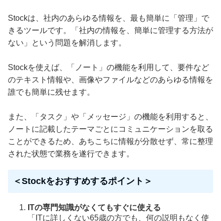
Stockは、社内のあらゆる情報を、最も簡単に「管理」で
きるツールです。「社内の情報を、簡単に管理する方法が
ない」という問題を解消します。
Stockを使えば、「ノート」の機能を利用して、要件など
のテキスト情報や、画像やファイルなどのあらゆる情報を
誰でも簡単に残せます。
また、「タスク」や「メッセージ」の機能を利用すると、
ノートに記載したテーマごとにコミュニケーションを取る
ことができるため、あちこちに情報が分散せず、常に整理
された状態で業務を遂行できます。
＜Stockをおすすめするポイント＞
ITの専門知識がなくてもすぐに使える
「ITに詳しくない65歳の方でも、何の説明もなく使