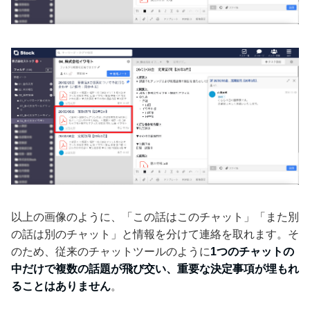
以上の画像のように、「この話はこのチャット」「また別
の話は別のチャット」と情報を分けて連絡を取れます。そ
のため、従来のチャットツールのように
1つのチャットの
中だけで複数の話題が飛び交い、重要な決定事項が埋もれ
ることはありません
。