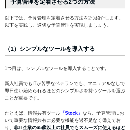
予算管理を定着させる2つの方法
以下では、予算管理を定着させる方法を2つ紹介します。
以下を実践し、適切な予算管理を実現しましょう。
（1）シンプルなツールを導入する
1つ目は、シンプルなツールを導入することです。
新入社員でもITが苦手なベテランでも、マニュアルなしで
即日使い始められるほどのシンプルさを持つツールを選ぶ
ことが重要です。
たとえば、情報共有ツール
「Stock」
なら、予算管理にお
いて重要な情報共有に必要な機能を過不足なく備えてお
り、
非IT企業の65歳以上の社員でもスムーズに使えるほど