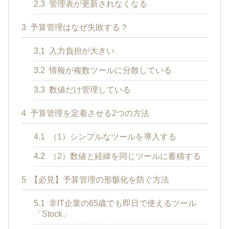
2.3
管理表が更新されなくなる
3
予算管理はなぜ失敗する？
3.1
入力負担が大きい
3.2
情報が複数ツールに分散している
3.3
数値だけ管理している
4
予算管理を定着させる2つの方法
4.1
（1）シンプルなツールを導入する
4.2
（2）数値と経緯を同じツールに蓄積する
5
【必見】予算管理の形骸化を防ぐ方法
5.1
非IT企業の65歳でも即日で使えるツール
「Stock」