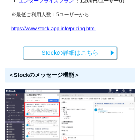
エンタープライズプラン
：
1,200円/ユーザー/月
※最低ご利用人数：5ユーザーから
https://www.stock-app.info/pricing.html
Stockの詳細はこちら
＜Stockのメッセージ機能＞