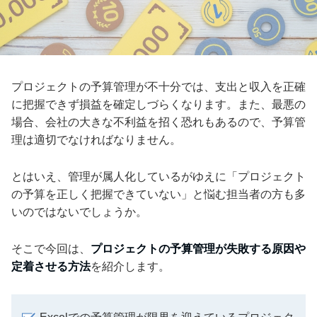
プロジェクトの予算管理が不十分では、支出と収入を正確
に把握できず損益を確定しづらくなります。また、最悪の
場合、会社の大きな不利益を招く恐れもあるので、予算管
理は適切でなければなりません。
とはいえ、管理が属人化しているがゆえに「プロジェクト
の予算を正しく把握できていない」と悩む担当者の方も多
いのではないでしょうか。
そこで今回は、
プロジェクトの予算管理が失敗する原因や
定着させる方法
を紹介します。