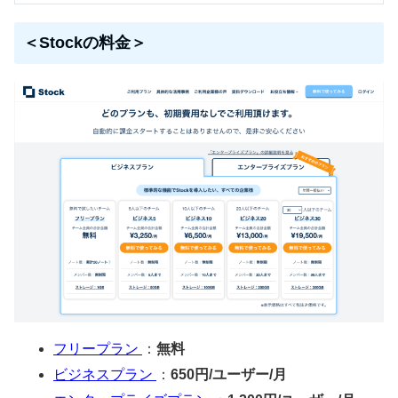
＜Stockの料金＞
フリープラン
：
無料
ビジネスプラン
：
650円/ユーザー/月