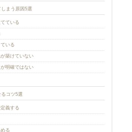
しまう原因5選
立てている
昧
している
係が築けていない
定が明確ではない
るコツ5選
で定義する
る
決める