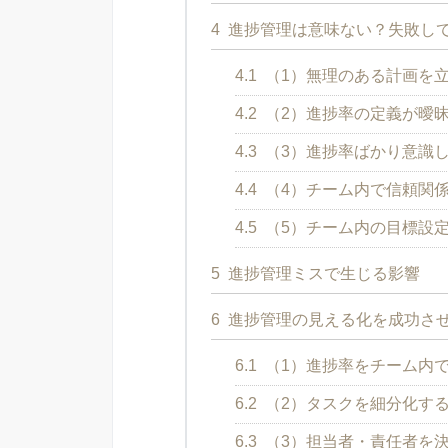
4
進捗管理は意味ない？失敗して
4.1
（1）無理のある計画を
4.2
（2）進捗率の定義が曖
4.3
（3）進捗率ばかり意識
4.4
（4）チーム内で信頼関
4.5
（5）チーム内の目標設
5
進捗管理ミスで生じる影響
6
進捗管理の見える化を成功させ
6.1
（1）進捗率をチーム内
6.2
（2）タスクを細分化す
6.3
（3）担当者・責任者を