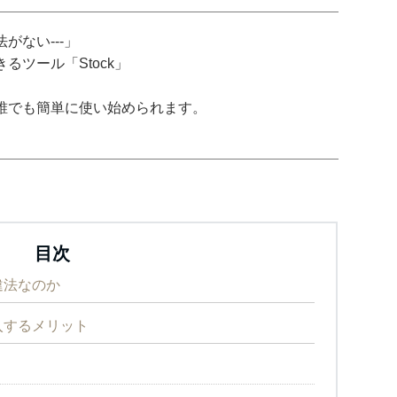
がない---」
ツール「Stock」
誰でも簡単に使い始められます。
目次
違法なのか
入するメリット