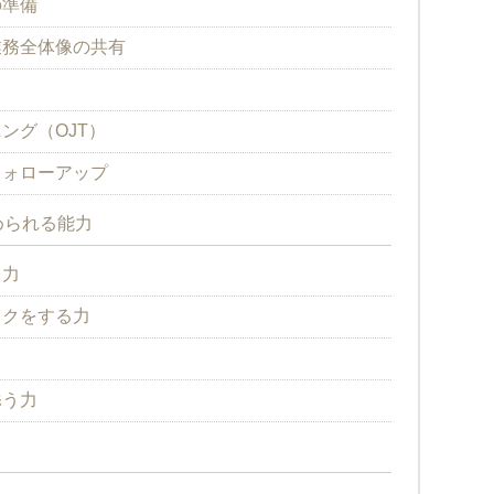
の準備
業務全体像の共有
ング（OJT）
フォローアップ
められる能力
る力
ックをする力
力
添う力