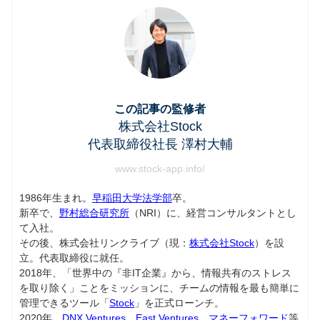
この記事の監修者
株式会社Stock
代表取締役社長 澤村大輔
www.stock-app.info/
1986年生まれ。
早稲田大学法学部
卒。
新卒で、
野村総合研究所
（NRI）に、経営コンサルタントとし
て入社。
その後、株式会社リンクライブ（現：
株式会社Stock
）を設
立。代表取締役に就任。
2018年、「世界中の『非IT企業』から、情報共有のストレス
を取り除く」ことをミッションに、チームの情報を最も簡単に
管理できるツール「
Stock
」を正式ローンチ。
2020年、
DNX Ventures
、
East Ventures
、
マネーフォワード
等