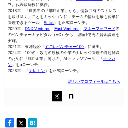
立。代表取締役に就任。
2018年、「世界中の『非IT企業』から、情報共有のストレス
を取り除く」ことをミッションに、チームの情報を最も簡単に
管理できるツール「
Stock
」を正式ローンチ。
2020年、
DNX Ventures
、
East Ventures
、
マネーフォワード
等
のベンチャーキャピタル（VC）から、総額1億円の資金調達を
実施。
2021年、東洋経済「
すごいベンチャー100
」に選出。
2024年、100名～数万名規模の企業のナレッジ管理の課題解決
のために『非IT企業』向けの、AIナレッジツール、「
ナレカ
ン
」をαローンチ。
2026年、「
ナレカン
」を正式ローンチ。
詳しいプロフィールはこちら