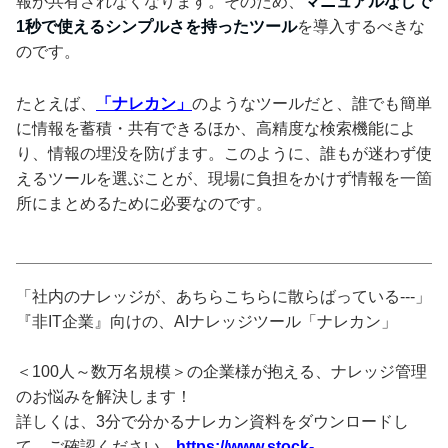
報が共有されなくなります。そのため、
マニュアルなしで
1秒で使えるシンプルさを持ったツール
を導入するべきな
のです。
たとえば、
「ナレカン」
のようなツールだと、誰でも簡単
に情報を蓄積・共有できるほか、高精度な検索機能によ
り、情報の埋没を防げます。このように、誰もが迷わず使
えるツールを選ぶことが、現場に負担をかけず情報を一箇
所にまとめるために必要なのです。
「社内のナレッジが、あちらこちらに散らばっている---」
『非IT企業』向けの、AIナレッジツール「ナレカン」
＜100人～数万名規模＞の企業様が抱える、ナレッジ管理
のお悩みを解決します！
詳しくは、3分で分かるナレカン資料をダウンロードし
て、ご確認ください。
https://www.stock-