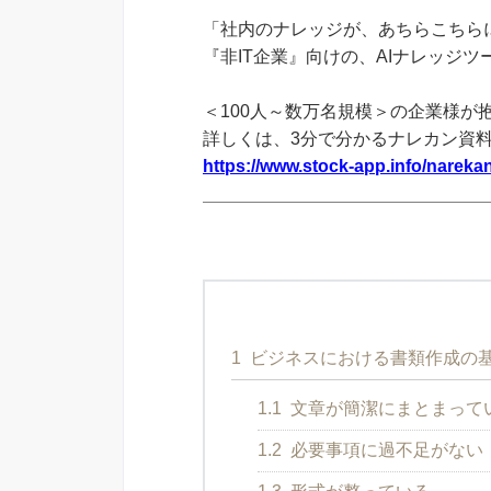
「社内のナレッジが、あちらこちらに
『非IT企業』向けの、AIナレッジ
＜100人～数万名規模＞の企業様が
詳しくは、3分で分かるナレカン資
https://www.stock-app.info/narekan
1
ビジネスにおける書類作成の
1.1
文章が簡潔にまとまって
1.2
必要事項に過不足がない