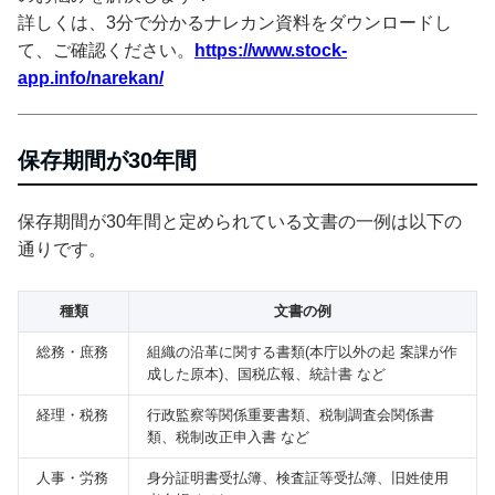
詳しくは、3分で分かるナレカン資料をダウンロードし
て、ご確認ください。
https://www.stock-
app.info/narekan/
保存期間が30年間
保存期間が30年間と定められている文書の一例は以下の
通りです。
種類
文書の例
総務・庶務
組織の沿革に関する書類(本庁以外の起 案課が作
成した原本)、国税広報、統計書 など
経理・税務
行政監察等関係重要書類、税制調査会関係書
類、税制改正申入書 など
人事・労務
身分証明書受払簿、検査証等受払簿、旧姓使用