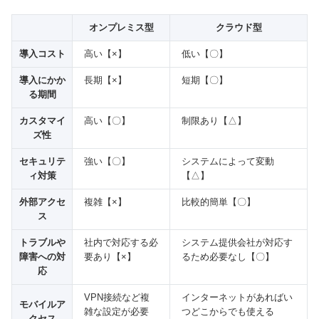
オンプレミス型
クラウド型
導入コスト
高い【×】
低い【〇】
導入にかか
長期【×】
短期【〇】
る期間
カスタマイ
高い【〇】
制限あり【△】
ズ性
セキュリテ
強い【〇】
システムによって変動
ィ対策
【△】
外部アクセ
複雑【×】
比較的簡単【〇】
ス
トラブルや
社内で対応する必
システム提供会社が対応す
障害への対
要あり【×】
るため必要なし【〇】
応
VPN接続など複
インターネットがあればい
モバイルア
雑な設定が必要
つどこからでも使える
クセス