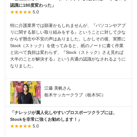
認識に180度変わった」
★★★★★
5.0
特に介護業界では顕著かもしれませんが、『パソコンやアプ
リに関する新しい取り組みをする』ということに対して少な
からず懸念や不安の声はありました。しかしその後、実際に
Stock（ストック）を使ってみると、紙のノートに書く作業
と比べて負担は変わらず、『Stock（ストック）さえ見れば
大半のことが解決する』という共通の認識がなされるように
なりました。
江藤 美帆さん
栃木サッカークラブ（栃木SC）
「ナレッジが属人化しやすいプロスポーツクラブには、
Stockを非常に強くお勧めします！」
★★★★★
5.0