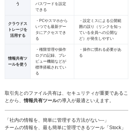
う
パスワードを設定
できる
・PCやスマホから
・設定ミスによる公開範
クラウドス
いつでも最新デー
囲の誤り（リンクを知っ
トレージを
タにアクセスでき
ている全員への公開な
活用する
る
ど）が発生しやすい
・権限管理や操作
・操作に慣れる必要があ
ログの記録、プレ
る
情報共有ツ
ビュー機能などが
ールを使う
標準搭載されてい
る
取引先とのファイル共有は、セキュリティが重要であるこ
とから、
情報共有ツール
の導入が最適といえます。
「社内の情報を、簡単に管理する方法がない---」
チームの情報を、最も簡単に管理できるツール「Stock」