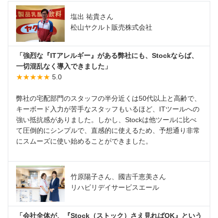
塩出 祐貴さん
松山ヤクルト販売株式会社
「強烈な『ITアレルギー』がある弊社にも、Stockならば、
一切混乱なく導入できました」
★★★★★
5.0
弊社の宅配部門のスタッフの半分近くは50代以上と高齢で、
キーボード入力が苦手なスタッフもいるほど、ITツールへの
強い抵抗感がありました。しかし、Stockは他ツールに比べ
て圧倒的にシンプルで、直感的に使えるため、予想通り非常
にスムーズに使い始めることができました。
竹原陽子さん、國吉千恵美さん
リハビリデイサービスエール
「会社全体が、『Stock（ストック）さえ見ればOK』という