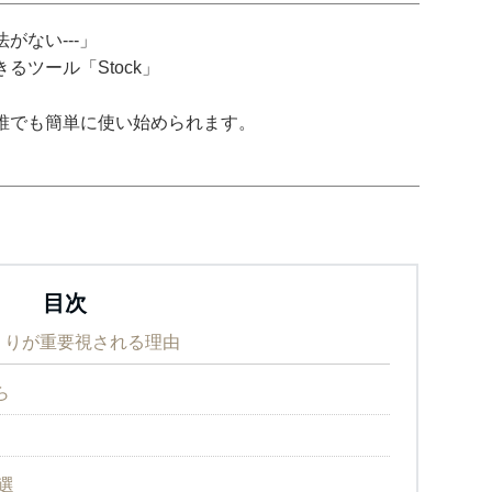
がない---」
ツール「Stock」
誰でも簡単に使い始められます。
目次
くりが重要視される理由
ら
選