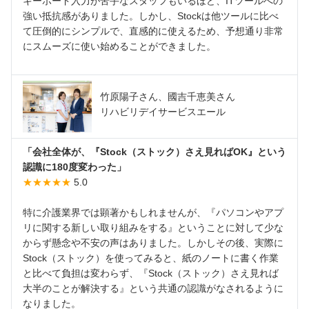
キーボード入力が苦手なスタッフもいるほど、ITツールへの
強い抵抗感がありました。しかし、Stockは他ツールに比べ
て圧倒的にシンプルで、直感的に使えるため、予想通り非常
にスムーズに使い始めることができました。
竹原陽子さん、國吉千恵美さん
リハビリデイサービスエール
「会社全体が、『Stock（ストック）さえ見ればOK』という
認識に180度変わった」
★★★★★
5.0
特に介護業界では顕著かもしれませんが、『パソコンやアプ
リに関する新しい取り組みをする』ということに対して少な
からず懸念や不安の声はありました。しかしその後、実際に
Stock（ストック）を使ってみると、紙のノートに書く作業
と比べて負担は変わらず、『Stock（ストック）さえ見れば
大半のことが解決する』という共通の認識がなされるように
なりました。