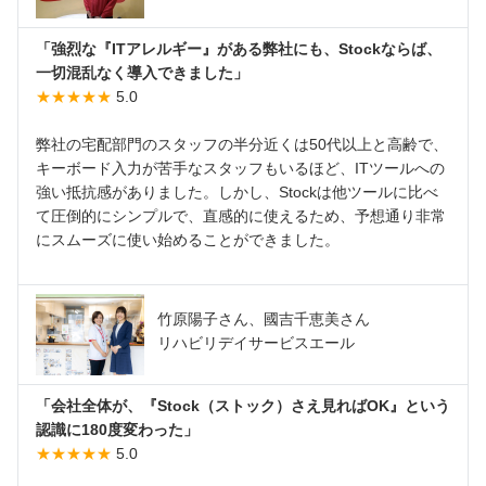
「強烈な『ITアレルギー』がある弊社にも、Stockならば、
一切混乱なく導入できました」
★★★★★
5.0
弊社の宅配部門のスタッフの半分近くは50代以上と高齢で、
キーボード入力が苦手なスタッフもいるほど、ITツールへの
強い抵抗感がありました。しかし、Stockは他ツールに比べ
て圧倒的にシンプルで、直感的に使えるため、予想通り非常
にスムーズに使い始めることができました。
竹原陽子さん、國吉千恵美さん
リハビリデイサービスエール
「会社全体が、『Stock（ストック）さえ見ればOK』という
認識に180度変わった」
★★★★★
5.0