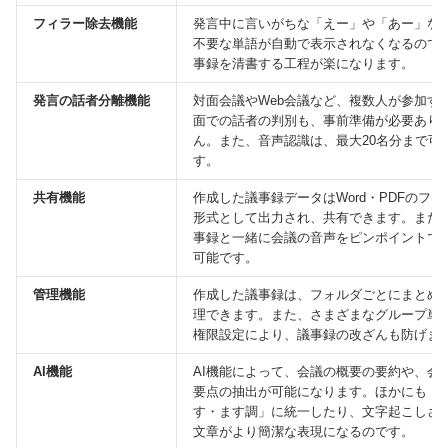
フィラー除去機能
発言中に言いがちな「えー」や「あー」な
不要な単語が自動で表示されなくなるので
事録を清書する工程が楽になります。
発言の話者分離機能
対面会議やWeb会議など、複数人が参加す
面での話者の判別も、事前準備が必要あり
ん。また、音声認識は、最大20名分まで可
す。
共有機能
作成した議事録データはWord・PDFのファ
形式として出力され、共有できます。また
事録と一緒に会議の音声をピンポイントで
可能です。
管理機能
作成した議事録は、フォルダごとにまとめ
理できます。また、さまざまなグループ単
権限設定により、議事録の改ざんも防げま
AI機能
AI機能によって、会議の概要の要約や、会
要点の抽出が可能になります。ほかにも「
す・ます調」に統一したり、文字起こしさ
文章がより簡潔な表現になるのです。