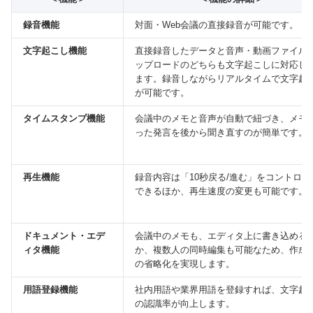
録音機能
対面・Web会議の直接録音が可能です。
文字起こし機能
直接録音したデータと音声・動画ファイル
ップロードのどちらも文字起こしに対応し
ます。録音しながらリアルタイムで文字起
が可能です。
タイムスタンプ機能
会議中のメモと音声が自動で紐づき、メモ
った発言を後から聞き直すのが簡単です。
再生機能
録音内容は「10秒戻る/進む」をコントロー
できるほか、再生速度の変更も可能です。
ドキュメント・エデ
会議中のメモも、エディタ上に書き込める
ィタ機能
か、複数人の同時編集も可能なため、作成
の省略化を実現します。
用語登録機能
社内用語や業界用語を登録すれば、文字起
の認識率が向上します。