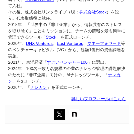
て入社。
その後、株式会社リンクライブ（現：
株式会社Stock
）を設
立。代表取締役に就任。
2018年、「世界中の『非IT企業』から、情報共有のストレス
を取り除く」ことをミッションに、チームの情報を最も簡単に
管理できるツール「
Stock
」を正式ローンチ。
2020年、
DNX Ventures
、
East Ventures
、
マネーフォワード
等
のベンチャーキャピタル（VC）から、総額1億円の資金調達を
実施。
2021年、東洋経済「
すごいベンチャー100
」に選出。
2024年、100名～数万名規模の企業のナレッジ管理の課題解決
のために『非IT企業』向けの、AIナレッジツール、「
ナレカ
ン
」をαローンチ。
2026年、「
ナレカン
」を正式ローンチ。
詳しいプロフィールはこちら