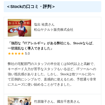
＜Stockの口コミ・評判＞
塩出 祐貴さん
松山ヤクルト販売株式会社
「強烈な『ITアレルギー』がある弊社にも、Stockならば、
一切混乱なく導入できました」
★★★★★
5.0
弊社の宅配部門のスタッフの半分近くは50代以上と高齢で、
キーボード入力が苦手なスタッフもいるほど、ITツールへの
強い抵抗感がありました。しかし、Stockは他ツールに比べ
て圧倒的にシンプルで、直感的に使えるため、予想通り非常
にスムーズに使い始めることができました。
竹原陽子さん、國吉千恵美さん