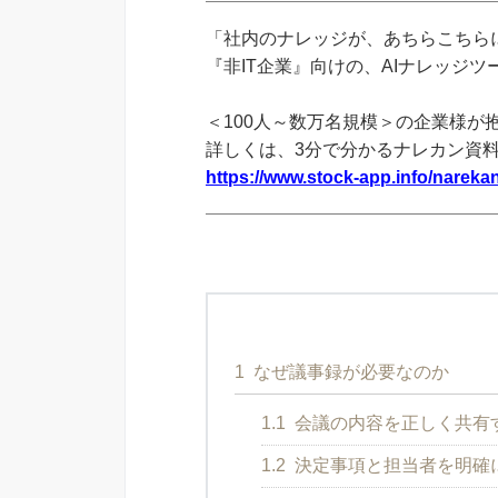
「社内のナレッジが、あちらこちらに
『非IT企業』向けの、AIナレッジ
＜100人～数万名規模＞の企業様が
詳しくは、3分で分かるナレカン資
https://www.stock-app.info/narekan
1
なぜ議事録が必要なのか
1.1
会議の内容を正しく共有
1.2
決定事項と担当者を明確