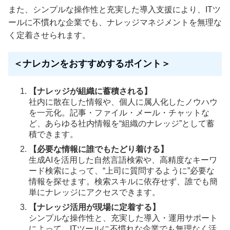
また、シンプルな操作性と充実した導入支援により、ITツ
ールに不慣れな企業でも、ナレッジマネジメントを無理な
く定着させられます。
＜ナレカンをおすすめするポイント＞
【ナレッジが組織に蓄積される】
社内に散在した情報や、個人に属人化したノウハウ
を一元化。記事・ファイル・メール・チャットな
ど、あらゆる社内情報を“組織のナレッジ”として蓄
積できます。
【必要な情報に誰でもたどり着ける】
生成AIを活用した自然言語検索や、高精度なキーワ
ード検索によって、“上司に質問するように”必要な
情報を探せます。検索スキルに依存せず、誰でも簡
単にナレッジにアクセスできます。
【ナレッジ活用が現場に定着する】
シンプルな操作性と、充実した導入・運用サポート
によって、ITツールに不慣れな企業でも無理なく活