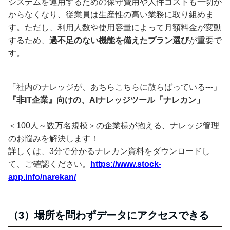
システムを運用するための保守費用や人件コストも一切か
からなくなり、従業員は生産性の高い業務に取り組めま
す。ただし、利用人数や使用容量によって月額料金が変動
するため、
過不足のない機能を備えたプラン選び
が重要で
す。
「社内のナレッジが、あちらこちらに散らばっている---」
『非IT企業』向けの、AIナレッジツール「ナレカン」
＜100人～数万名規模＞の企業様が抱える、ナレッジ管理
のお悩みを解決します！
詳しくは、3分で分かるナレカン資料をダウンロードし
て、ご確認ください。
https://www.stock-
app.info/narekan/
（3）場所を問わずデータにアクセスできる