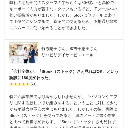
弊社の宅配部門のスタッフの半分近くは50代以上と高齢で、
キーボード入力が苦手なスタッフもいるほど、ITツールへの
強い抵抗感がありました。しかし、Stockは他ツールに比べ
て圧倒的にシンプルで、直感的に使えるため、予想通り非常
にスムーズに使い始めることができました。
竹原陽子さん、國吉千恵美さん
リハビリデイサービスエール
「会社全体が、『Stock（ストック）さえ見ればOK』という
認識に180度変わった」
★★★★★
5.0
特に介護業界では顕著かもしれませんが、『パソコンやアプ
リに関する新しい取り組みをする』ということに対して少な
からず懸念や不安の声はありました。しかしその後、実際に
Stock（ストック）を使ってみると、紙のノートに書く作業
と比べて負担は変わらず、『Stock（ストック）さえ見れば
大半のことが解決する』という共通の認識がなされるように