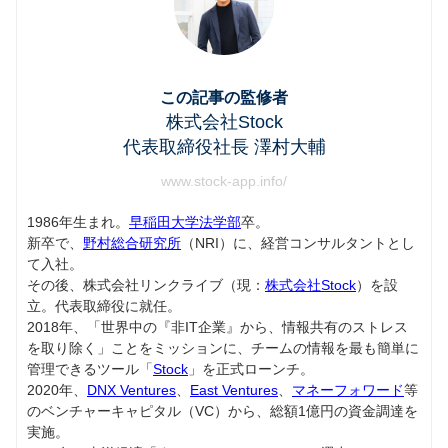
この記事の監修者
株式会社Stock
代表取締役社長 澤村大輔
www.stock-app.info/
1986年生まれ。
早稲田大学法学部
卒。
新卒で、
野村総合研究所
（NRI）に、経営コンサルタントとし
て入社。
その後、株式会社リンクライブ（現：
株式会社Stock
）を設
立。代表取締役に就任。
2018年、「世界中の『非IT企業』から、情報共有のストレス
を取り除く」ことをミッションに、チームの情報を最も簡単に
管理できるツール「
Stock
」を正式ローンチ。
2020年、
DNX Ventures
、
East Ventures
、
マネーフォワード
等
のベンチャーキャピタル（VC）から、総額1億円の資金調達を
実施。