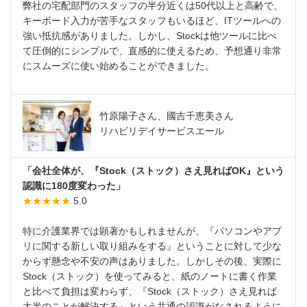
弊社の宅配部門のスタッフの半分近くは50代以上と高齢で、
キーボード入力が苦手なスタッフもいるほど、ITツールへの
強い抵抗感がありました。しかし、Stockは他ツールに比べ
て圧倒的にシンプルで、直感的に使えるため、予想通り非常
にスムーズに使い始めることができました。
竹原陽子さん、國吉千恵美さん
リハビリデイサービスエール
「会社全体が、『Stock（ストック）さえ見ればOK』という
認識に180度変わった」
★★★★★
5.0
特に介護業界では顕著かもしれませんが、『パソコンやアプ
リに関する新しい取り組みをする』ということに対して少な
からず懸念や不安の声はありました。しかしその後、実際に
Stock（ストック）を使ってみると、紙のノートに書く作業
と比べて負担は変わらず、『Stock（ストック）さえ見れば
大半のことが解決する』という共通の認識がなされるように