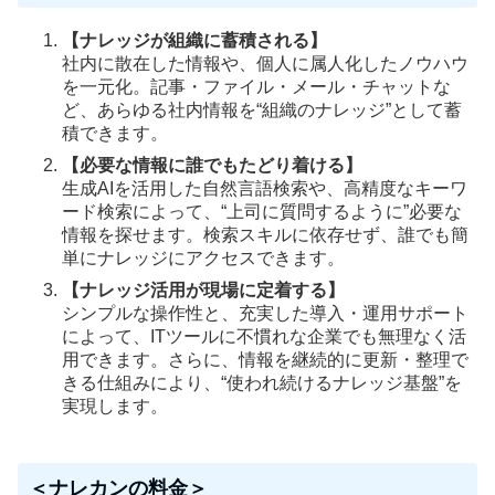
【ナレッジが組織に蓄積される】
社内に散在した情報や、個人に属人化したノウハウ
を一元化。記事・ファイル・メール・チャットな
ど、あらゆる社内情報を“組織のナレッジ”として蓄
積できます。
【必要な情報に誰でもたどり着ける】
生成AIを活用した自然言語検索や、高精度なキーワ
ード検索によって、“上司に質問するように”必要な
情報を探せます。検索スキルに依存せず、誰でも簡
単にナレッジにアクセスできます。
【ナレッジ活用が現場に定着する】
シンプルな操作性と、充実した導入・運用サポート
によって、ITツールに不慣れな企業でも無理なく活
用できます。さらに、情報を継続的に更新・整理で
きる仕組みにより、“使われ続けるナレッジ基盤”を
実現します。
＜ナレカンの料金＞