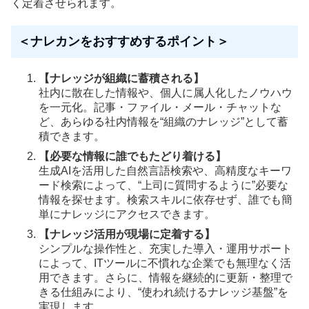
く定着させられます。
＜ナレカンをおすすめするポイント＞
【ナレッジが組織に蓄積される】
社内に散在した情報や、個人に属人化したノウハウ
を一元化。記事・ファイル・メール・チャットな
ど、あらゆる社内情報を“組織のナレッジ”として蓄
積できます。
【必要な情報に誰でもたどり着ける】
生成AIを活用した自然言語検索や、高精度なキーワ
ード検索によって、“上司に質問するように”必要な
情報を探せます。検索スキルに依存せず、誰でも簡
単にナレッジにアクセスできます。
【ナレッジ活用が現場に定着する】
シンプルな操作性と、充実した導入・運用サポート
によって、ITツールに不慣れな企業でも無理なく活
用できます。さらに、情報を継続的に更新・整理で
きる仕組みにより、“使われ続けるナレッジ基盤”を
実現します。