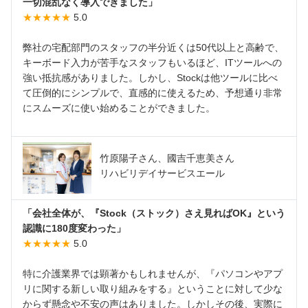
一切混乱なく導入できました」
★★★★★
5.0
弊社の宅配部門のスタッフの半分近くは50代以上と高齢で、
キーボード入力が苦手なスタッフもいるほど、ITツールへの
強い抵抗感がありました。しかし、Stockは他ツールに比べ
て圧倒的にシンプルで、直感的に使えるため、予想通り非常
にスムーズに使い始めることができました。
竹原陽子さん、國吉千恵美さん
リハビリデイサービスエール
「会社全体が、『Stock（ストック）さえ見ればOK』という
認識に180度変わった」
★★★★★
5.0
特に介護業界では顕著かもしれませんが、『パソコンやアプ
リに関する新しい取り組みをする』ということに対して少な
からず懸念や不安の声はありました。しかしその後、実際に