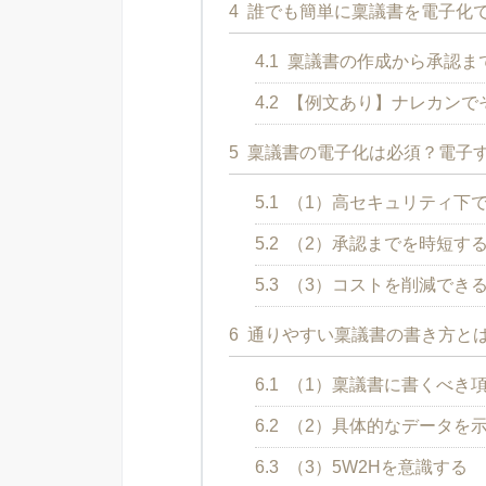
4
誰でも簡単に稟議書を電子化
4.1
稟議書の作成から承認ま
4.2
【例文あり】ナレカンで
5
稟議書の電子化は必須？電子す
5.1
（1）高セキュリティ下
5.2
（2）承認までを時短す
5.3
（3）コストを削減でき
6
通りやすい稟議書の書き方と
6.1
（1）稟議書に書くべき
6.2
（2）具体的なデータを
6.3
（3）5W2Hを意識する