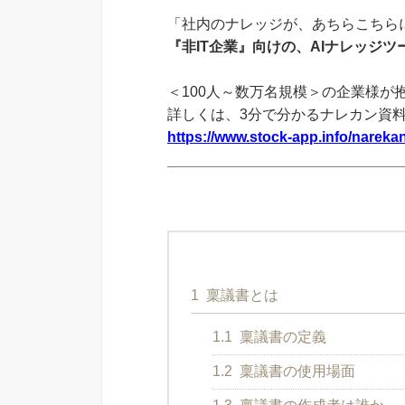
「社内のナレッジが、あちらこちらに
『非IT企業』向けの、AIナレッジ
＜100人～数万名規模＞の企業様が
詳しくは、3分で分かるナレカン資
https://www.stock-app.info/narekan
1
稟議書とは
1.1
稟議書の定義
1.2
稟議書の使用場面