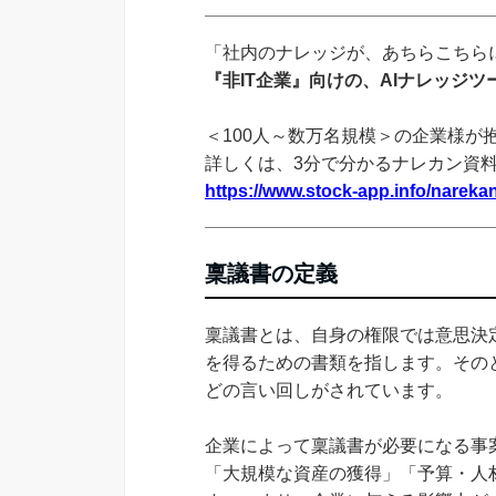
「社内のナレッジが、あちらこちらに
『非IT企業』向けの、AIナレッジ
＜100人～数万名規模＞の企業様が
詳しくは、3分で分かるナレカン資
https://www.stock-app.info/narekan
稟議書の定義
稟議書とは、自身の権限では意思決
を得るための書類を指します。そのと
どの言い回しがされています。
企業によって稟議書が必要になる事
「大規模な資産の獲得」「予算・人