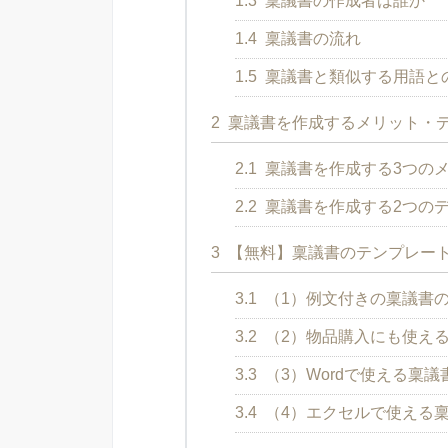
1.3
稟議書の作成者は誰か
1.4
稟議書の流れ
1.5
稟議書と類似する用語と
2
稟議書を作成するメリット・
2.1
稟議書を作成する3つの
2.2
稟議書を作成する2つの
3
【無料】稟議書のテンプレート
3.1
（1）例文付きの稟議書
3.2
（2）物品購入にも使え
3.3
（3）Wordで使える稟
3.4
（4）エクセルで使える