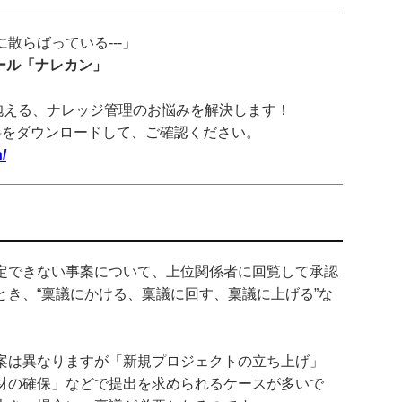
散らばっている---」
ツール「ナレカン」
抱える、ナレッジ管理のお悩みを解決します！
料をダウンロードして、ご確認ください。
/
定できない事案について、上位関係者に回覧して承認
き、“稟議にかける、稟議に回す、稟議に上げる”な
案は異なりますが「新規プロジェクトの立ち上げ」
材の確保」などで提出を求められるケースが多いで