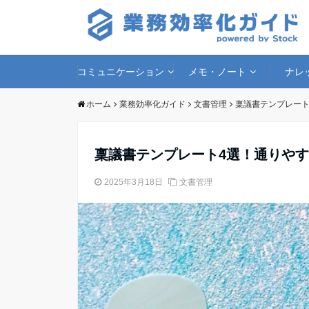
コミュニケーション
メモ・ノート
ナレ
ホーム
業務効率化ガイド
文書管理
稟議書テンプレート
稟議書テンプレート4選！通りや
2025年3月18日
文書管理