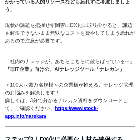
かかっている人的リソースなども忘れずに考慮しましょ
う
。
現状の課題を把握せず闇雲にDX化に取り掛かると、課題
も解決できないまま無駄なコストを費やしてしまう恐れが
あるので注意が必要です。
「社内のナレッジが、あちらこちらに散らばっている---」
『非IT企業』向けの、AIナレッジツール「ナレカン」
＜100人～数万名規模＞の企業様が抱える、ナレッジ管理
のお悩みを解決します！
詳しくは、3分で分かるナレカン資料をダウンロードし
て、ご確認ください。
https://www.stock-
app.info/narekan/
ステップ2｜DX化に必要な人材を確保する