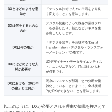
DXとはどのような意
「デジタル技術で人々の生活をより良
味か
く変えること」を意味します。
デジタル技術によって既存の業務フロ
DXは何をするものな
ーを改善したり、新たなビジネスを生
のか
み出したりします。
「デジタル変革」を意味する”Digital
DXは何の略か
Transformation（デジタルトランスフォ
ーメーション）”の略です。
UXデザイナーやデータサイエンティス
DXにはどのような人
ト、エンジニアなど、ITに詳しい人材
材が必要か
が必要です。
既存のシステムが部署ごとの分断や複
DXにおける「2025年
雑化していることによって、全社横断
の崖」とは何か
的なDXができないことを意味します。
以上のように、DXが必要とされる理由や知識を押さえて